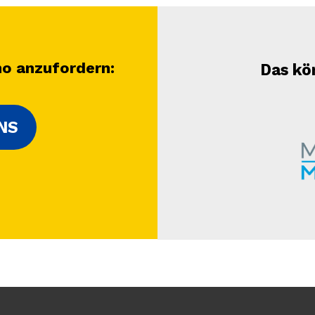
mo anzufordern
:
Das kö
NS