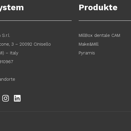
ystem
Produkte
S.r.l.
MillBox dentale CAM
cone, 3 – 20092 Cinisello
Make&Mill
I) – Italy
Pyramis
910967
andorte
ook
YouTube
Instagram
LinkedIn