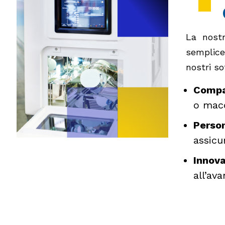
La nostr
semplice
nostri so
Compat
o macc
Person
assicu
Innov
all’av