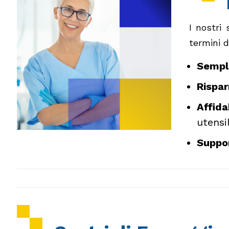
I nostri 
termini d
Sempli
Rispa
Affida
utensi
Suppo