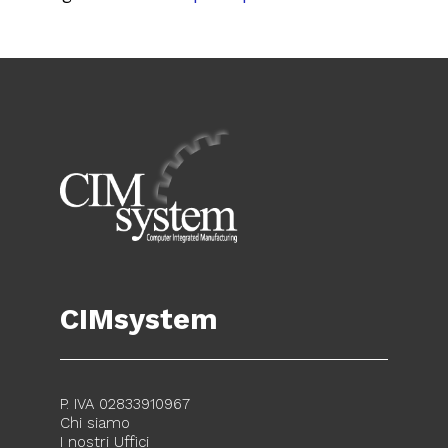
CIMsystem
P. IVA 02833910967
Chi siamo
I nostri Uffici