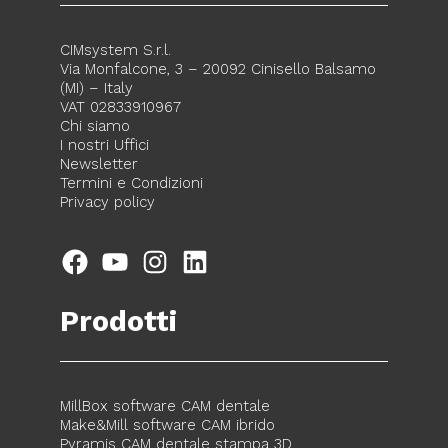
CIMsystem S.r.l.
Via Monfalcone, 3 – 20092 Cinisello Balsamo
(MI) – Italy
VAT 02833910967
Chi siamo
I nostri Uffici
Newsletter
Termini e Condizioni
Privacy policy
Facebook
YouTube
Instagram
LinkedIn
Prodotti
MillBox software CAM dentale
Make&Mill software CAM ibrido
Pyramis CAM dentale stampa 3D